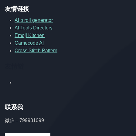
友情链接
AI b roll generator
AI Tools Directory
Emoji Kitchen
Gamecode AI
Cross Stitch Pattern
友情链
联系我
微信：799931099