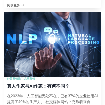
SEO
阅读更多
优
化
案
例
003：
旅
行
租
赁
网
站
656
个
排
名
外贸营销推广
|
文章营销
前
3
真人作家与AI作家：有何不同？
的
关
在2023年，人工智能无处不在，已有37%的企业使用AI
键
提高了40%的生产力。 社交媒体网站上充斥着来自
词