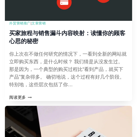
所
网
站
外贸营销推广
|
文章营销
精
准
买家旅程与销售漏斗内容映射：读懂你的顾客
流
心思的秘密
量
增
你上次在不做任何研究的情况下，一看到全新的网站就
长
334%
立即购买东西，是什么时候？ 我们猜是从没发生过。
那是因为，一个典型的购买过程比“看到产品，就买下
产品”复杂得多。 确切地说，这个过程有好几个阶段。
特别地，这些层次包括了你…
买
阅读更多
家
旅
程
与
销
售