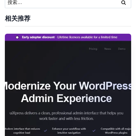
就
索：
是
独
相关推荐
立
站
运
营
吗？