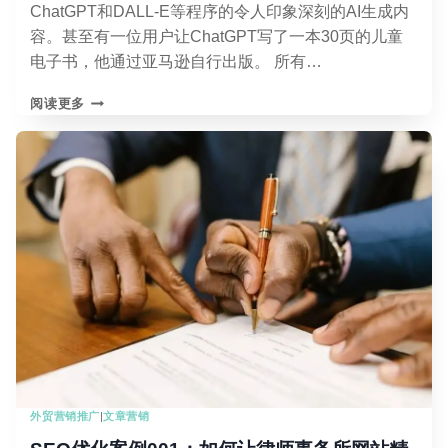
ChatGPT和DALL-E等程序的令人印象深刻的AI生成内
容。甚至有一位用户让ChatGPT写了一本30页的儿童
电子书，他通过亚马逊自行出版。 所有…
真
阅读更多
人
作
家
与
AI
作
家：
有
何
不
同？
外贸营销推广
|
文章营销