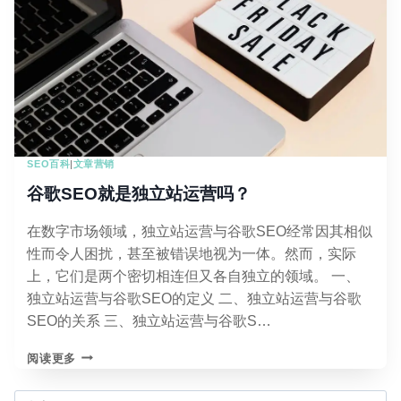
漏
斗
内
容
映
射：
读
懂
你
SEO百科
|
文章营销
的
顾
谷歌SEO就是独立站运营吗？
客
心
在数字市场领域，独立站运营与谷歌SEO经常因其相似
思
性而令人困扰，甚至被错误地视为一体。然而，实际
的
秘
上，它们是两个密切相连但又各自独立的领域。 一、
密
独立站运营与谷歌SEO的定义 二、独立站运营与谷歌
SEO的关系 三、独立站运营与谷歌S…
谷
阅读更多
歌
SEO
搜