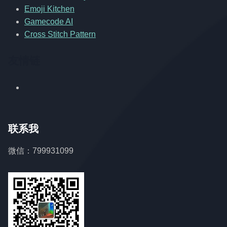
Emoji Kitchen
Gamecode AI
Cross Stitch Pattern
友情链
联系我
微信：799931099