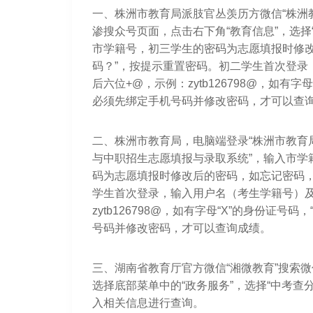
一、株洲市教育局派肢官丛羡历方微信“株洲教
渗搜众号页面，点击右下角“教育信息”，选
市学籍号，初三学生的密码为志愿填报时修改
码？”，按提示重置密码。初二学生首次登录，
后六位+@，示例：zytb126798@，如有
必须先绑定手机号码并修改密码，才可以查
二、株洲市教育局，电脑端登录“株洲市教育局”
与中职招生志愿填报与录取系统”，输入市学
码为志愿填报时修改后的密码，如忘记密码，
学生首次登录，输入用户名（考生学籍号）及初
zytb126798@，如有字母“X”的身份证
号码并修改密码，才可以查询成绩。
三、湖南省教育厅官方微信“湘微教育”搜索微
选择底部菜单中的“政务服务”，选择“中考查分
入相关信息进行查询。