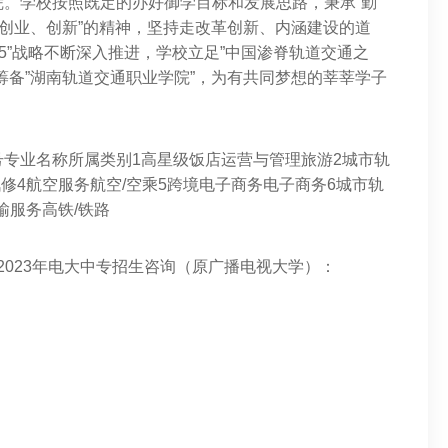
。学校按照既定的办好御学目标和发展思路，秉承”勤
、创业、创新”的精神，坚持走改革创新、内涵建设的道
25”战略不断深入推进，学校立足”中国渗脊轨道交通之
筹备”湖南轨道交通职业学院”，为有共同梦想的莘莘学子
专业名称所属类别1高星级饭店运营与管理旅游2城市轨
修4航空服务航空/空乘5跨境电子商务电子商务6城市轨
输服务高铁/铁路
2023年电大中专招生咨询（原广播电视大学）：