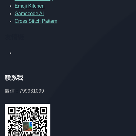
Emoji Kitchen
Gamecode AI
Cross Stitch Pattern
友情链
联系我
微信：799931099