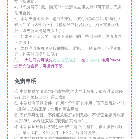
续下载更新。
4、1积分等于1元。购买单个资源点立即支付即可下载，无需
注册会员。
5、本站支持免登陆，点立即支付，支付成功就就可以自动下
载文件了（因部分插件和模板没来得及汉化，如果需要汉化
版，请先咨询清楚再买！）。
6、如果不会安装的，或者不会使用的，费用另收，详情请咨
询客服！
7、因程序具备可复制传播性质，所以，一经兑换，不退还积
分，购买时请提前知晓！
8、非大陆网友可以先
点击这里注册
，在
会员中心
使用Paypal
进行充值会员，再进行下载。
免责申明
① 本站提供的资源(插件或主题)均为网上搜集，如有涉及或侵
害到您的版权请立即通知我们。
② 本站所有下载文件，仅用作学习研究使用，请下载后24小时
内删除，支持正版，勿用作商业用途。
③ 因代码可变性，不保证兼容所有浏览器、不保证兼容所有版
本的WP、不保证兼容您安装的其他插件。
④ 本站保证所提供资源(插件或主题)的完整性，但不含授权许
可、帮助文档、XML文件、PSD、后续升级等。
⑤ 由本站提供的资源对您的网站或计算机造成严重后果的本站