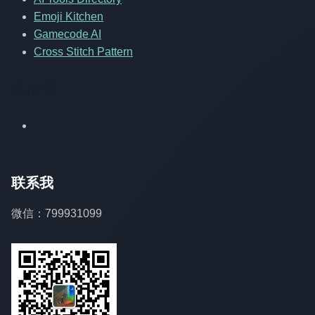
Emoji Kitchen
Gamecode AI
Cross Stitch Pattern
友情链
联系我
微信：799931099