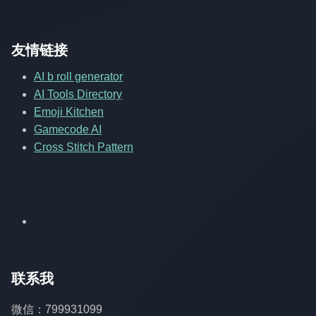
友情链接
AI b roll generator
AI Tools Directory
Emoji Kitchen
Gamecode AI
Cross Stitch Pattern
友情链
联系我
微信：799931099