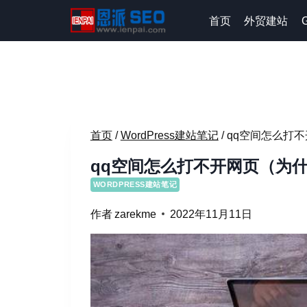
跳
首页
外贸建站
到
内
容
首页
/
WordPress建站笔记
/
qq空间怎么打
qq空间怎么打不开网页（为
WORDPRESS建站笔记
作者
zarekme
2022年11月11日