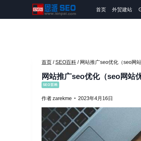
跳
首页
外贸建站
到
内
容
首页
/
SEO百科
/
网站推广seo优化（seo
网站推广seo优化（seo网
SEO百科
作者
zarekme
2023年4月16日