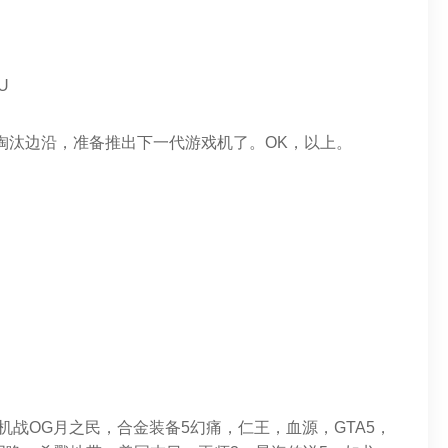
U
已经在淘汰边沿，准备推出下一代游戏机了。OK，以上。
机战OG月之民，合金装备5幻痛，仁王，血源，GTA5，