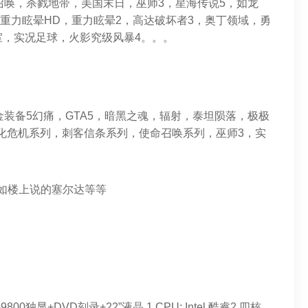
召唤，杀戮地带，美国末日，巫师3，星海传说5，如龙
，重力眩晕HD，重力眩晕2，高达破坏者3，奥丁领域，勇
，实况足球，火影究级风暴4。。。
金装备5幻痛，GTA5，暗黑之魂，辐射，泰坦陨落，极极
，生化危机系列，刺客信条系列，使命召唤系列，巫师3，实
如楼上说的塞尔达等等
00独显+DVD刻录+22”液晶 1,CPU: Intel 酷睿2 四核