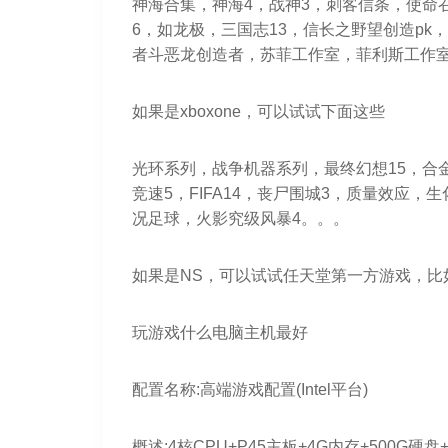
神海合集，神海4，战神3，刺客信条，使命
6，如龙极，三国志13，信长之野望创造pk
者斗恶龙创造者，苏菲工作室，菲利斯工作室
如果是xboxone，可以试试下面这些
光环系列，战争机器系列，最终幻想15，合
竞速5，FIFA14，丧尸围城3，质量效应
况足球，火影究级风暴4。。。
如果是NS，可以试试任天堂第一方游戏，比
玩游戏什么电脑主机最好
配置名称:高端游戏配置(Intel平台)
概述:4核CPU+P45主板+4G内存+500G硬盘+98