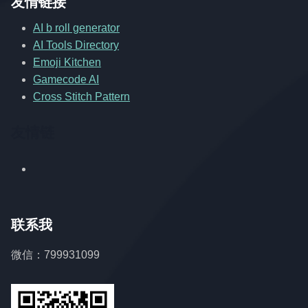
友情链接
AI b roll generator
AI Tools Directory
Emoji Kitchen
Gamecode AI
Cross Stitch Pattern
友情链
联系我
微信：799931099