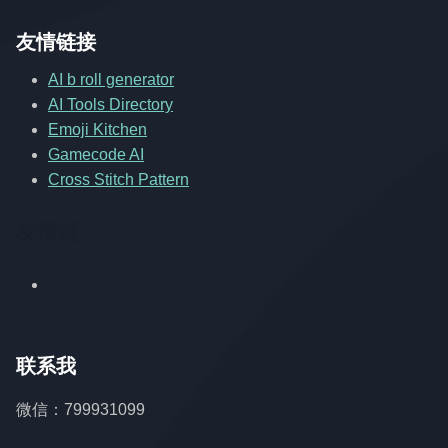
友情链接
AI b roll generator
AI Tools Directory
Emoji Kitchen
Gamecode AI
Cross Stitch Pattern
友情链
联系我
微信：799931099