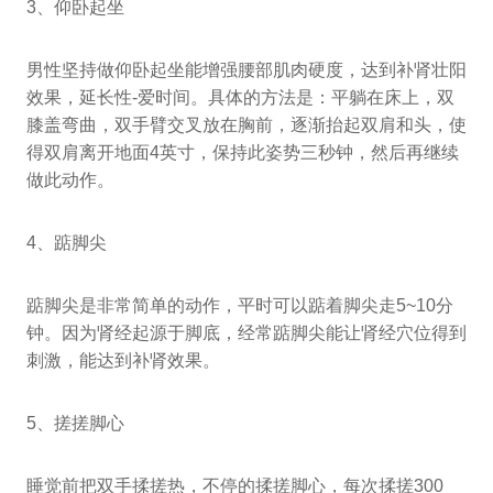
3、仰卧起坐
男性坚持做仰卧起坐能增强腰部肌肉硬度，达到补肾壮阳
效果，延长性-爱时间。具体的方法是：平躺在床上，双
膝盖弯曲，双手臂交叉放在胸前，逐渐抬起双肩和头，使
得双肩离开地面4英寸，保持此姿势三秒钟，然后再继续
做此动作。
4、踮脚尖
踮脚尖是非常简单的动作，平时可以踮着脚尖走5~10分
钟。因为肾经起源于脚底，经常踮脚尖能让肾经穴位得到
刺激，能达到补肾效果。
5、搓搓脚心
睡觉前把双手揉搓热，不停的揉搓脚心，每次揉搓300