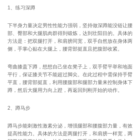
1、练习深蹲
下半身力量决定男性性能力强弱，坚持做深蹲能没链让腰
部、臀部和大腿肌肉群得到锻炼，达到壮阳目的。具体的
方法是：把双腿打开，和肩膀同宽，双手自然放在身体两
侧，手掌心贴在大腿上，腰背部挺直且把腹部收紧。
弯曲膝盖下蹲，想想自己坐在凳子上，双手臂平举和地面
平行，保证膝关节不能超过脚尖。在此过程中需保持手臂
平直，腰背部挺直，利用腰腹部和腿部力量来控制身体下
蹲，然后大腿用力向上蹬，再返回到刚开始的动作。
2、蹲马步
蹲马步能刺激性激素分泌，增强腿部和腰腹部力量，有效
提高性能力。具体的方法是两腿打开，和肩膀一样宽，两