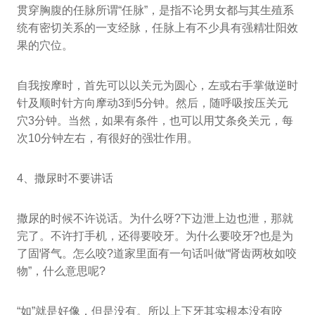
贯穿胸腹的任脉所谓“任脉”，是指不论男女都与其生殖系
统有密切关系的一支经脉，任脉上有不少具有强精壮阳效
果的穴位。
自我按摩时，首先可以以关元为圆心，左或右手掌做逆时
针及顺时针方向摩动3到5分钟。然后，随呼吸按压关元
穴3分钟。当然，如果有条件，也可以用艾条灸关元，每
次10分钟左右，有很好的强壮作用。
4、撒尿时不要讲话
撒尿的时候不许说话。为什么呀?下边泄上边也泄，那就
完了。不许打手机，还得要咬牙。为什么要咬牙?也是为
了固肾气。怎么咬?道家里面有一句话叫做“肾齿两枚如咬
物”，什么意思呢?
“如”就是好像，但是没有。所以上下牙其实根本没有咬