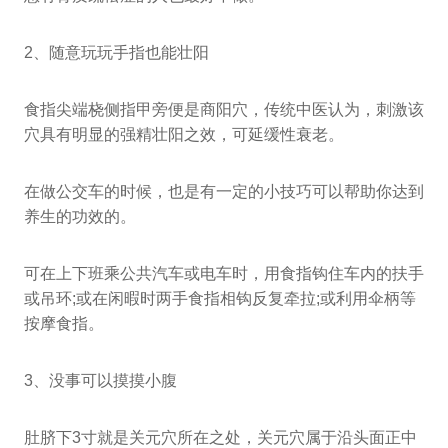
2、随意玩玩手指也能壮阳
食指尖端桡侧指甲旁便是商阳穴，传统中医认为，刺激该
穴具有明显的强精壮阳之效，可延缓性衰老。
在做公交车的时候，也是有一定的小技巧可以帮助你达到
养生的功效的。
可在上下班乘公共汽车或电车时，用食指钩住车内的扶手
或吊环;或在闲暇时两手食指相钩反复牵拉;或利用伞柄等
按摩食指。
3、没事可以摸摸小腹
肚脐下3寸就是关元穴所在之处，关元穴属于沿头面正中