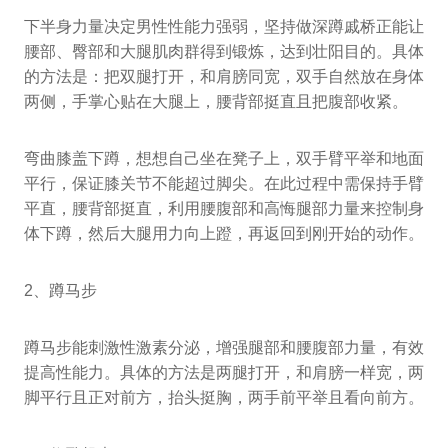
下半身力量决定男性性能力强弱，坚持做深蹲戚桥正能让
腰部、臀部和大腿肌肉群得到锻炼，达到壮阳目的。具体
的方法是：把双腿打开，和肩膀同宽，双手自然放在身体
两侧，手掌心贴在大腿上，腰背部挺直且把腹部收紧。
弯曲膝盖下蹲，想想自己坐在凳子上，双手臂平举和地面
平行，保证膝关节不能超过脚尖。在此过程中需保持手臂
平直，腰背部挺直，利用腰腹部和高悔腿部力量来控制身
体下蹲，然后大腿用力向上蹬，再返回到刚开始的动作。
2、蹲马步
蹲马步能刺激性激素分泌，增强腿部和腰腹部力量，有效
提高性能力。具体的方法是两腿打开，和肩膀一样宽，两
脚平行且正对前方，抬头挺胸，两手前平举且看向前方。