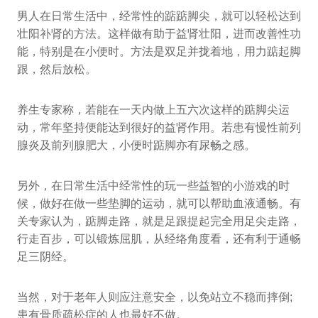
男人在日常生活中，经常性的踮踮脚尖，就可以轻松达到
壮阳补肾的方法。这样做有助于益肾壮阳，进而改善性功
能，特别是在小便时。方法是双足并拢着地，用力踮起脚
跟，然后放松。
养生专家称，若能在一天内做上五六次这样的踮脚尖运
动，常年坚持便能达到很好的益肾作用。若患有慢性前列
腺炎及前列腺肥大，小便时踮脚亦有尿畅之感。
另外，在日常生活中经常性的玩一些益智的小游戏的时
候，做好在做一些垫脚的运动，就可以帮助血液通畅。有
关专家认为，踮脚走路，就是足跟提起完全用足尖走路，
行走百步，可以锻炼屈肌，从经络角度看，还有利于通畅
足三阴经。
当然，对于老年人则应注意安全，以免站立不稳而摔倒;
患有骨质疏松症的人也最好不做。