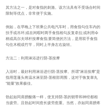
其方法之一，是对食指的刺激。该方法具有不受场合时间
限制等优点，非常便于实施。
例如，在早晚上下班乘公共电汽车时，用食指勾住车内的
扶手或吊环;或在闲暇时两手食指相勾反复牵拉;或利用伞
柄或高尔夫球杆按摩食指;要简便的方法，是用双手食指
勾住木棍或竹竿，同时上半身左右旋转。
方法二：利用淋浴进行阴-茎按摩
入浴时，最好利用淋浴进行阴-茎按摩。所谓“淋浴按摩”是
指用莲蓬头将温水淋至阴-茎根部周围，这对于恢复睾丸
“能量”效果极佳。
勃起如同肩膀酸痛一样，使支持阴-茎的韧带和神经都相
当疲劳。且勃起时间愈长疲劳愈重。当然，亦如同肩膀疼