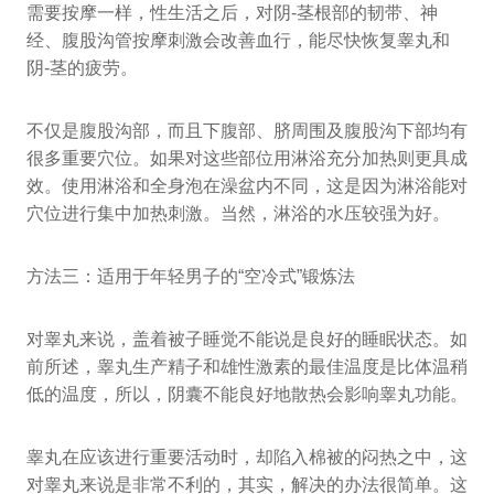
需要按摩一样，性生活之后，对阴-茎根部的韧带、神
经、腹股沟管按摩刺激会改善血行，能尽快恢复睾丸和
阴-茎的疲劳。
不仅是腹股沟部，而且下腹部、脐周围及腹股沟下部均有
很多重要穴位。如果对这些部位用淋浴充分加热则更具成
效。使用淋浴和全身泡在澡盆内不同，这是因为淋浴能对
穴位进行集中加热刺激。当然，淋浴的水压较强为好。
方法三：适用于年轻男子的“空冷式”锻炼法
对睾丸来说，盖着被子睡觉不能说是良好的睡眠状态。如
前所述，睾丸生产精子和雄性激素的最佳温度是比体温稍
低的温度，所以，阴囊不能良好地散热会影响睾丸功能。
睾丸在应该进行重要活动时，却陷入棉被的闷热之中，这
对睾丸来说是非常不利的，其实，解决的办法很简单。这