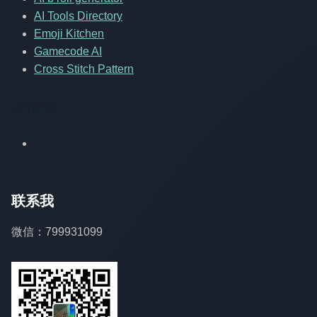
AI Tools Directory
Emoji Kitchen
Gamecode AI
Cross Stitch Pattern
友情链
联系我
微信：799931099