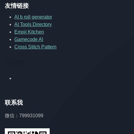
友情链接
AI b roll generator
AI Tools Directory
Emoji Kitchen
Gamecode AI
Cross Stitch Pattern
友情链
联系我
微信：799931099