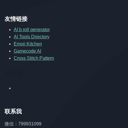
友情链接
AI b roll generator
AI Tools Directory
Emoji Kitchen
Gamecode AI
Cross Stitch Pattern
友情链
联系我
微信：799931099