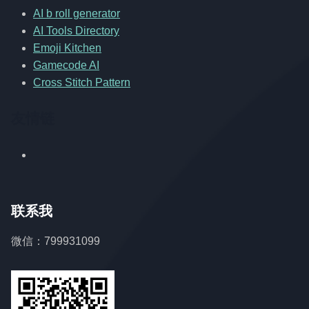
AI b roll generator
AI Tools Directory
Emoji Kitchen
Gamecode AI
Cross Stitch Pattern
友情链
联系我
微信：799931099