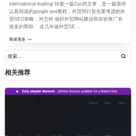
international-trading/ 转载一篇Zac的文章，是一篇值得
陪
跑
认真阅读的google seo教程，外贸同行首先要考虑的外
训
贸SEO策略，对怎样 做好外贸网站建设和谷歌推广有
练
很多的帮助。 这几年做外贸SE…
课
程
外
阅读更多
贸
SEO
搜
应
索：
该
怎
相关推荐
样
做？
（外
贸
SEO
策
略
篇）