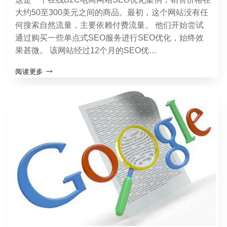
大约50至300美元之间的商品。最初，这个网站没有任
何搜索自然流量，主要依赖付费流量。 他们开始尝试
通过购买一些单点式SEO服务进行SEO优化，始终效
果甚微。 该网站经过12个月的SEO优…
电
阅读更多
商
B2C
独
立
站
SEO
优
化
案
例
1:
每
月
2300
多