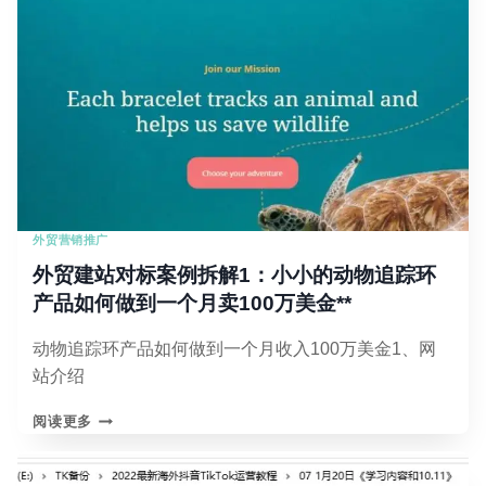
站
已
有
页
面
内
容
为
页
面
优
外贸营销推广
化
增
外贸建站对标案例拆解1：小小的动物追踪环
值
产品如何做到一个月卖100万美金**
提
升
动物追踪环产品如何做到一个月收入100万美金1、网
排
名
站介绍
外
阅读更多
贸
建
站