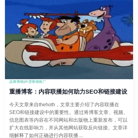
外
链
之
前
需
要
知
道
的
事
情
品牌营销
|
外贸营销推广
重播博客：内容联播如何助力SEO和链接建设
今天文章来自thehoth，文章主要介绍了内容联播在
SEO和链接建设中的重要性。通过将博客文章、视频、
信息图表等内容在不同网站和出版物上重新发布，可以
扩大在线影响力，并从其他网站获取反向链接。文章详
细解释了如何正确进行内容联播…