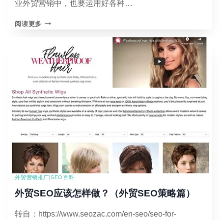
业外贸营销中，也要运用好各种…
个
月
一
卖
阅读更多
套
100
超
万
详
美
细
金
的
**
2022
最
新
实
战
海
外
抖
音
TIKTOK
外贸营销推广
|
SEO百科
运
营
外贸SEO应该怎样做？（外贸SEO策略篇）
保
姆
转自：https://www.seozac.com/en-seo/seo-for-
式