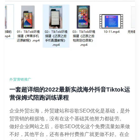
对
标
案
例
拆
解
1：
小
小
的
动
物
外贸营销推广
追
踪
一套超详细的2022最新实战海外抖音Tiktok运
环
营保姆式陪跑训练课程
产
品
企业外贸出海，外贸建站和谷歌SEO优化是基础，是外
如
何
贸营销的根据地，没有在这个基础其他努力都徒劳。
做
做好企业网站之后，谷歌SEO优化这个免费流量如果做
到
不好，其他平台，还有各种付费推广就更做不好。在企
一