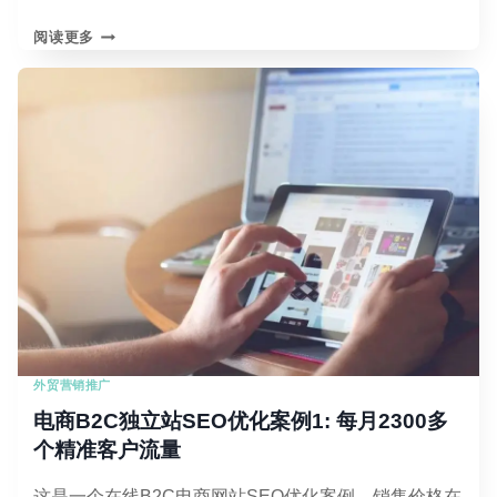
重
阅读更多
播
博
客：
内
容
联
播
如
何
助
力
SEO
和
链
接
外贸营销推广
建
设
电商B2C独立站SEO优化案例1: 每月2300多
个精准客户流量
这是一个在线B2C电商网站SEO优化案例，销售价格在