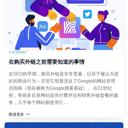
漏
斗
内
容
映
射：
读
懂
你
外贸营销推广
的
顾
在购买外链之前需要知道的事情
客
心
在SEO的早期，购买外链是非常普遍，以至于被认为是
思
好的商业行为 – 尽管它明显违反了Google的网站管理
的
秘
员指南（现在被称为Google搜索基础）。 在21世纪
密
初，有很多目录网站提供付费评论和销售外链套餐的服
务，几乎每个网站都使用它…
在
阅读更多
购
买