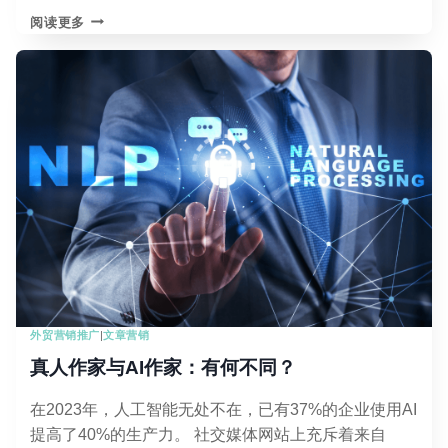
SEO
阅读更多
优
化
案
例
003：
旅
行
租
赁
网
站
656
个
排
名
外贸营销推广
|
文章营销
前
3
真人作家与AI作家：有何不同？
的
关
在2023年，人工智能无处不在，已有37%的企业使用AI
键
提高了40%的生产力。 社交媒体网站上充斥着来自
词