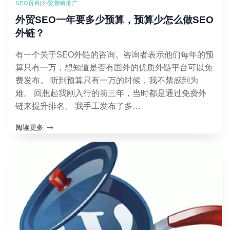
SEO百科
|
外贸营销推广
个
精
外贸SEO一年要多少预算，预算少怎么做SEO
准
外链？
客
户
有一个关于SEO外链的咨询。咨询者表示他们每年的预
流
量
算只有一万，想知道是否有国外的优质外链平台可以免
费发布。 听到预算只有一万的时候，我不禁感到为
难。 回想起我刚入行的前三年，当时都是通过免费外
链来提升排名。 我手工发布了多…
外
阅读更多
贸
SEO
一
年
要
多
少
预
算，
预