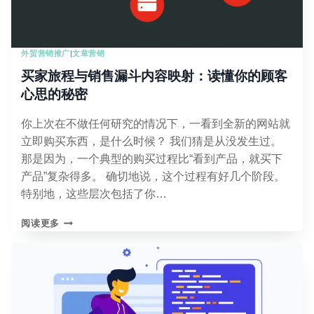
所
网
站
外贸营销推广
|
文章营销
精
准
买家旅程与销售漏斗内容映射：读懂你的顾客
流
心思的秘密
量
增
你上次在不做任何研究的情况下，一看到全新的网站就
长
334%
立即购买东西，是什么时候？ 我们猜是从没发生过。
那是因为，一个典型的购买过程比“看到产品，就买下
产品”复杂得多。 确切地说，这个过程有好几个阶段。
特别地，这些层次包括了你…
买
阅读更多
家
旅
程
与
销
售