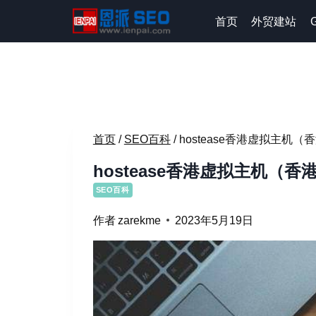
跳
首页
外贸建站
到
内
容
首页
/
SEO百科
/
hostease香港虚拟主机
hostease香港虚拟主机（
SEO百科
作者
zarekme
2023年5月19日