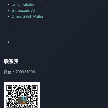
Emoji Kitchen
Gamecode AI
Cross Stitch Pattern
友情链
联系我
微信：799931099