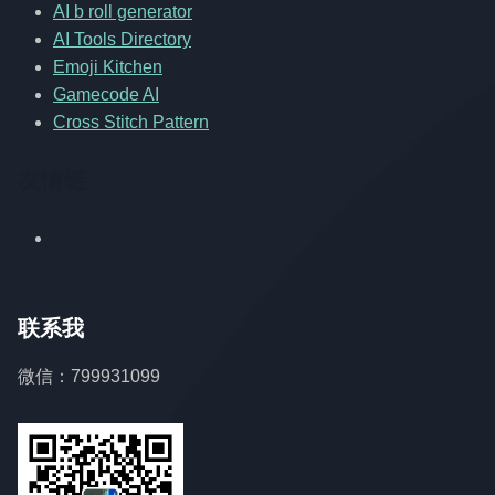
AI b roll generator
AI Tools Directory
Emoji Kitchen
Gamecode AI
Cross Stitch Pattern
友情链
联系我
微信：799931099