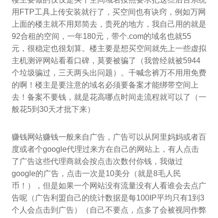
用FTP工具上传安装就行了，买空间也有诀窍，例如万网
上面的楼主就不用郑简去，贵死的地方，我自己用的就是
92合租的空间，一年180元，带个.com的域名也就55
元，很稳定也很划算。楼主要是想买空间就先上一些虚拟
主机测评网站看看口碑，莫要被骗了（我曾经就被5944
个垃圾骗过，三天两头出问题）。千喊念裤万不用用免费
的啊！楼主是要注意的域名必须要备案才能绑带空间上
去！备案不要钱，就是花高哪点时间走流程就可以了（一
般花5到30天才批下来）
赚钱网站赚钱一般来自广告，广告可以从阿里妈妈或者百
度或者个google代理过来方在自己的网站上，有人点击
了广告这些代理商就会按点击次数付你钱，我做过
google的广告，点击一次是10美分（就是8毛人民
币！），但是如果一个网站没有流量没有人看谁会去点广
告呢（广告利盟自己的统计数据是每100IP平均只有1到3
个人会点击到广告）（自己不要点，点多了会被视同作弊