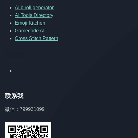
AI b roll generator
AI Tools Directory
Emoji Kitchen
Gamecode AI
Cross Stitch Pattern
友情链
联系我
微信：799931099