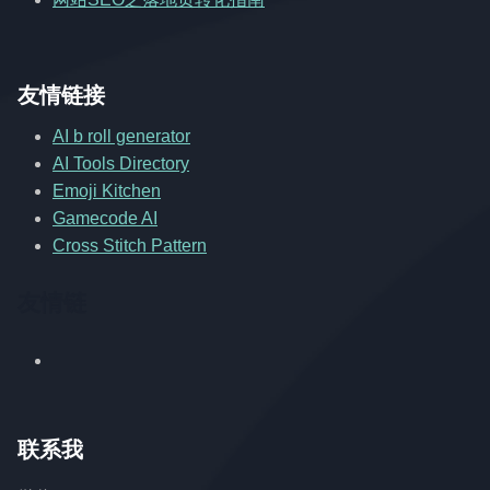
友情链接
AI b roll generator
AI Tools Directory
Emoji Kitchen
Gamecode AI
Cross Stitch Pattern
友情链
联系我