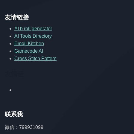
友情链接
AI b roll generator
AI Tools Directory
Emoji Kitchen
Gamecode AI
Cross Stitch Pattern
友情链
联系我
微信：799931099