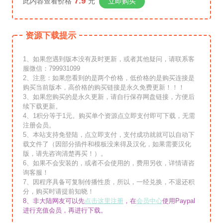
7.9
此内容查看价格
元
立即购买
资源下载提示
1、如果您遇到版本没有及时更新，或者其他疑问，请联系客
服微信：799931099
2、注意：如果您看到的是两个价格，低价格的是购买连接是
购买当前版本，高价格的购买链接是永久免费更新！！！
3、如果您购买的是永久更新，请自行保存网盘链接，方便后
续下载更新。
4、1积分等于1元。购买单个资源点立即支付即可下载，无需
注册会员。
5、本站支持免登陆，点立即支付，支付成功就就可以自动下
载文件了（因部分插件和模板没来得及汉化，如果需要汉化
版，请先咨询清楚再买！）。
6、如果不会安装的，或者不会使用的，费用另收，详情请咨
询客服！
7、因程序具备可复制传播性质，所以，一经兑换，不退还积
分，购买时请提前知晓！
8、非大陆网友可以先
点击这里注册
，在
会员中心
使用Paypal
进行充值会员，再进行下载。