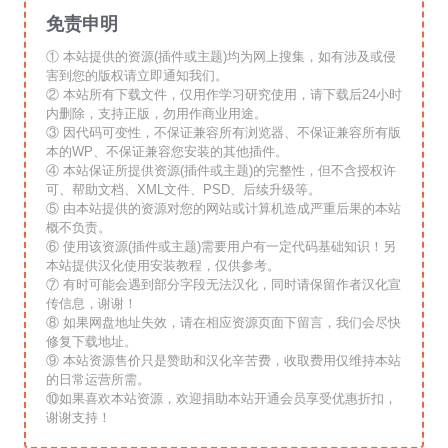
免责申明
① 本站提供的资源(插件或主题)均为网上搜集，如有涉及或侵
害到您的版权请立即通知我们。
② 本站所有下载文件，仅用作学习研究使用，请下载后24小时
内删除，支持正版，勿用作商业用途。
③ 因代码可变性，不保证兼容所有浏览器、不保证兼容所有版
本的WP、不保证兼容您安装的其他插件。
④ 本站保证所提供资源(插件或主题)的完整性，但不含授权许
可、帮助文档、XML文件、PSD、后续升级等。
⑤ 由本站提供的资源对您的网站或计算机造成严重后果的本站
概不负责。
⑥ 使用该资源(插件或主题)需要用户有一定代码基础知识！另
本站提供汉化使用安装教程，仅供参考。
⑦ 有时可能会遇到部分字段无法汉化，同时请保留作者汉化宣
传信息，谢谢！
⑧ 如果网盘地址失效，请在相应资源页面下留言，我们会尽快
修复下载地址。
⑨ 本站资源售价只是赞助和汉化辛苦费，收取费用仅维持本站
的日常运营所需。
⑩如果喜欢本站资源，欢迎捐助本站开通会员享受优惠折扣，
谢谢支持！