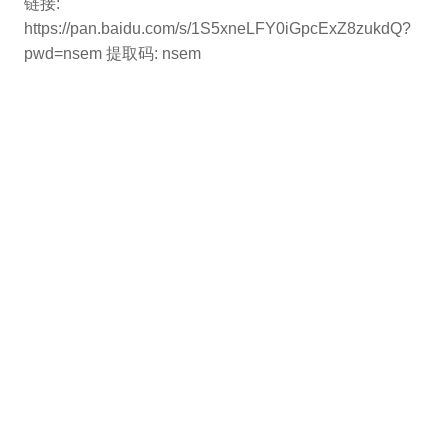
链接:
https://pan.baidu.com/s/1S5xneLFY0iGpcExZ8zukdQ?
pwd=nsem 提取码: nsem