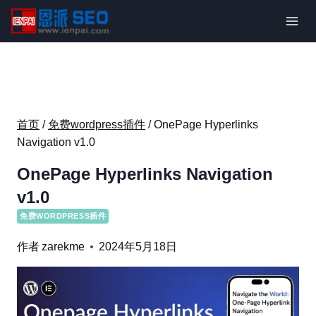
跳
到
内
容
首页
/
免费wordpress插件
/
OnePage Hyperlinks
Navigation v1.0
OnePage Hyperlinks Navigation
v1.0
免费WORDPRESS插件
作者
zarekme
2024年5月18日