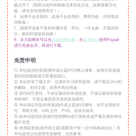
载文件了（因部分插件和模板没来得及汉化，如果需要汉化
版，请先咨询清楚再买！）。
6、如果不会安装的，或者不会使用的，费用另收，详情请咨
询客服！
7、因程序具备可复制传播性质，所以，一经兑换，不退还积
分，购买时请提前知晓！
8、非大陆网友可以先
点击这里注册
，在
会员中心
使用Paypal
进行充值会员，再进行下载。
免责申明
① 本站提供的资源(插件或主题)均为网上搜集，如有涉及或侵
害到您的版权请立即通知我们。
② 本站所有下载文件，仅用作学习研究使用，请下载后24小时
内删除，支持正版，勿用作商业用途。
③ 因代码可变性，不保证兼容所有浏览器、不保证兼容所有版
本的WP、不保证兼容您安装的其他插件。
④ 本站保证所提供资源(插件或主题)的完整性，但不含授权许
可、帮助文档、XML文件、PSD、后续升级等。
⑤ 由本站提供的资源对您的网站或计算机造成严重后果的本站
概不负责。
⑥ 使用该资源(插件或主题)需要用户有一定代码基础知识！另
本站提供汉化使用安装教程，仅供参考。