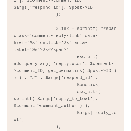
w'], $comment->comment_ID, 
$args['respond_id'], $post->ID

		);

		$link = sprintf( "<span 
class='comment-reply-link' data-
href='%s' onclick='%s' aria-
label='%s'>%s</span>",

			esc_url( 
add_query_arg( 'replytocom', $comment-
>comment_ID, get_permalink( $post->ID ) 
) ) . "#" . $args['respond_id'],

			$onclick,

			esc_attr( 
sprintf( $args['reply_to_text'], 
$comment->comment_author ) ),

			$args['reply_te
xt']

		);
