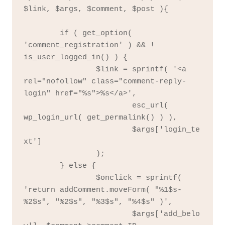
$link, $args, $comment, $post ){

	if ( get_option( 
'comment_registration' ) && ! 
is_user_logged_in() ) {

		$link = sprintf( '<a 
rel="nofollow" class="comment-reply-
login" href="%s">%s</a>',

			esc_url( 
wp_login_url( get_permalink() ) ),

			$args['login_te
xt']

		);

	} else {

		$onclick = sprintf( 
'return addComment.moveForm( "%1$s-
%2$s", "%2$s", "%3$s", "%4$s" )',

			$args['add_belo