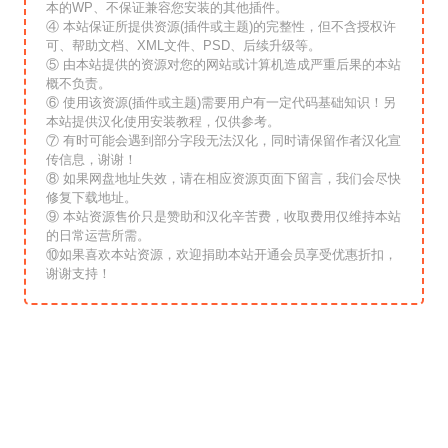
本的WP、不保证兼容您安装的其他插件。
④ 本站保证所提供资源(插件或主题)的完整性，但不含授权许
可、帮助文档、XML文件、PSD、后续升级等。
⑤ 由本站提供的资源对您的网站或计算机造成严重后果的本站
概不负责。
⑥ 使用该资源(插件或主题)需要用户有一定代码基础知识！另
本站提供汉化使用安装教程，仅供参考。
⑦ 有时可能会遇到部分字段无法汉化，同时请保留作者汉化宣
传信息，谢谢！
⑧ 如果网盘地址失效，请在相应资源页面下留言，我们会尽快
修复下载地址。
⑨ 本站资源售价只是赞助和汉化辛苦费，收取费用仅维持本站
的日常运营所需。
⑩如果喜欢本站资源，欢迎捐助本站开通会员享受优惠折扣，
谢谢支持！