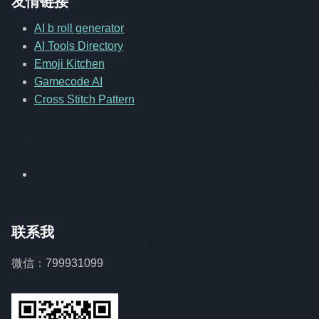
友情链接
AI b roll generator
AI Tools Directory
Emoji Kitchen
Gamecode AI
Cross Stitch Pattern
友情链
联系我
微信：799931099