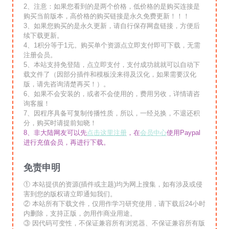
2、注意：如果您看到的是两个价格，低价格的是购买连接是
购买当前版本，高价格的购买链接是永久免费更新！！！
3、如果您购买的是永久更新，请自行保存网盘链接，方便后
续下载更新。
4、1积分等于1元。购买单个资源点立即支付即可下载，无需
注册会员。
5、本站支持免登陆，点立即支付，支付成功就就可以自动下
载文件了（因部分插件和模板没来得及汉化，如果需要汉化
版，请先咨询清楚再买！）。
6、如果不会安装的，或者不会使用的，费用另收，详情请咨
询客服！
7、因程序具备可复制传播性质，所以，一经兑换，不退还积
分，购买时请提前知晓！
8、非大陆网友可以先
点击这里注册
，在
会员中心
使用Paypal
进行充值会员，再进行下载。
免责申明
① 本站提供的资源(插件或主题)均为网上搜集，如有涉及或侵
害到您的版权请立即通知我们。
② 本站所有下载文件，仅用作学习研究使用，请下载后24小时
内删除，支持正版，勿用作商业用途。
③ 因代码可变性，不保证兼容所有浏览器、不保证兼容所有版