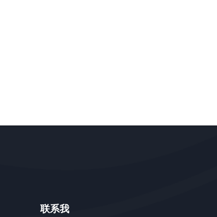
物流/快递信息追踪插
为WooCommerce
件WooCommerce
加自定义快递/物流
Shipment Tracking
法 (Shipping
1.7.0 免激活版
Method)
联系我