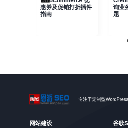
 Pro
WooCommerce 优
Creot
惠券及促销打折插件
询业务
erce保存
指南
题
购物车
专注于定制型WordPre
网站建设
谷歌S