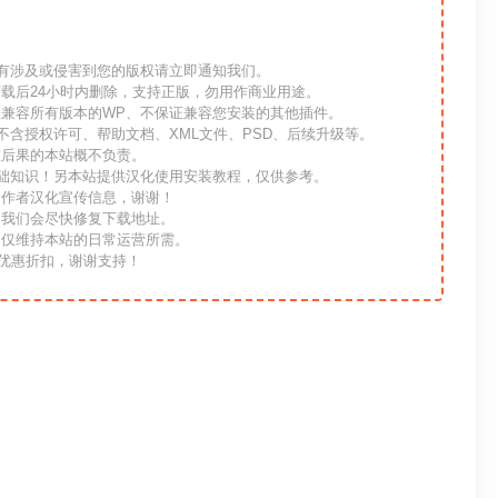
如有涉及或侵害到您的版权请立即通知我们。
载后24小时内删除，支持正版，勿用作商业用途。
证兼容所有版本的WP、不保证兼容您安装的其他插件。
不含授权许可、帮助文档、XML文件、PSD、后续升级等。
重后果的本站概不负责。
基础知识！另本站提供汉化使用安装教程，仅供参考。
留作者汉化宣传信息，谢谢！
，我们会尽快修复下载地址。
用仅维持本站的日常运营所需。
优惠折扣，谢谢支持！