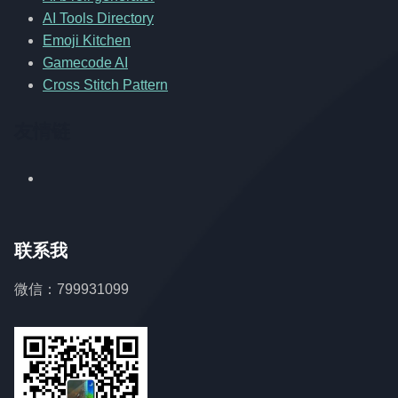
AI Tools Directory
Emoji Kitchen
Gamecode AI
Cross Stitch Pattern
友情链
联系我
微信：799931099