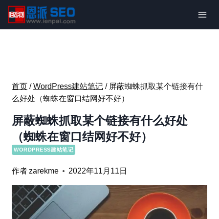
跳
到
内
容
首页
/
WordPress建站笔记
/
屏蔽蜘蛛抓取某个链接有什
么好处（蜘蛛在窗口结网好不好）
屏蔽蜘蛛抓取某个链接有什么好处
（蜘蛛在窗口结网好不好）
WORDPRESS建站笔记
作者
zarekme
2022年11月11日