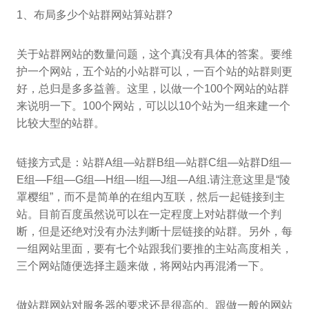
1、布局多少个站群网站算站群?
关于站群网站的数量问题，这个真没有具体的答案。要维
护一个网站，五个站的小站群可以，一百个站的站群则更
好，总归是多多益善。这里，以做一个100个网站的站群
来说明一下。100个网站，可以以10个站为一组来建一个
比较大型的站群。
链接方式是：站群A组—站群B组—站群C组—站群D组—
E组—F组—G组—H组—I组—J组—A组.请注意这里是“陵
罩樱组”，而不是简单的在组内互联，然后一起链接到主
站。目前百度虽然说可以在一定程度上对站群做一个判
断，但是还绝对没有办法判断十层链接的站群。另外，每
一组网站里面，要有七个站跟我们要推的主站高度相关，
三个网站随便选择主题来做，将网站内再混淆一下。
做站群网站对服务器的要求还是很高的。跟做一般的网站