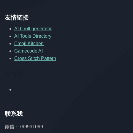
友情链接
AI b roll generator
AI Tools Directory
Emoji Kitchen
Gamecode AI
Cross Stitch Pattern
友情链
联系我
微信：799931099