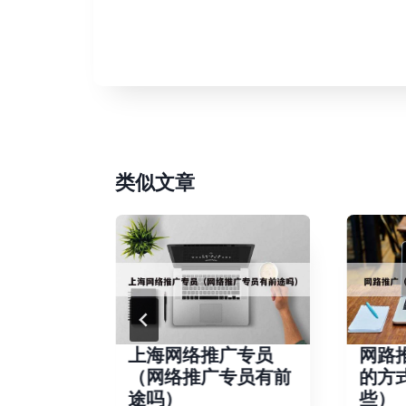
类似文章
作公司怎
上海网络推广专员
网路
制作公司
（网络推广专员有前
的方
途吗）
些）