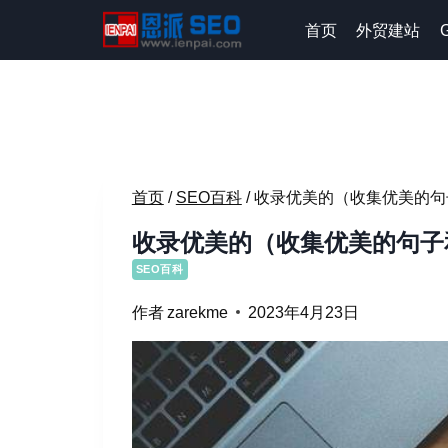
跳
首页
外贸建站
到
内
容
首页
/
SEO百科
/
收录优美的（收集优美的句
收录优美的（收集优美的句子
SEO百科
作者
zarekme
2023年4月23日