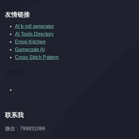
友情链接
AI b roll generator
AI Tools Directory
Emoji Kitchen
Gamecode AI
Cross Stitch Pattern
友情链
联系我
微信：799931099