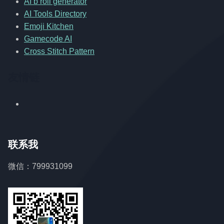
AI b roll generator
AI Tools Directory
Emoji Kitchen
Gamecode AI
Cross Stitch Pattern
友情链
联系我
微信：799931099