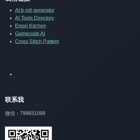
AI b roll generator
AI Tools Directory
Emoji Kitchen
Gamecode AI
Cross Stitch Pattern
友情链
联系我
微信：799931099