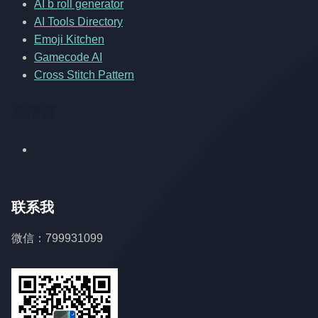
AI b roll generator
AI Tools Directory
Emoji Kitchen
Gamecode AI
Cross Stitch Pattern
友情链
联系我
微信：799931099