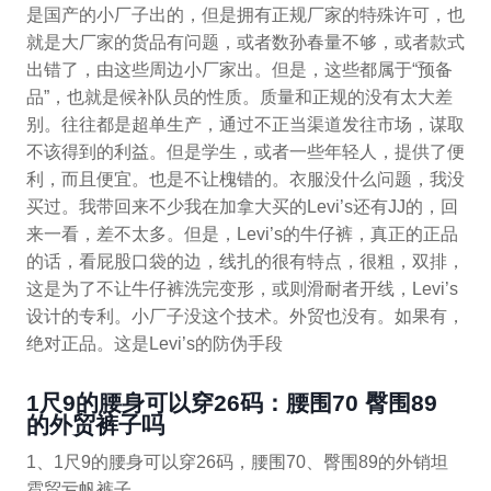
是国产的小厂子出的，但是拥有正规厂家的特殊许可，也
就是大厂家的货品有问题，或者数孙春量不够，或者款式
出错了，由这些周边小厂家出。但是，这些都属于“预备
品”，也就是候补队员的性质。质量和正规的没有太大差
别。往往都是超单生产，通过不正当渠道发往市场，谋取
不该得到的利益。但是学生，或者一些年轻人，提供了便
利，而且便宜。也是不让槐错的。衣服没什么问题，我没
买过。我带回来不少我在加拿大买的Levi’s还有JJ的，回
来一看，差不太多。但是，Levi’s的牛仔裤，真正的正品
的话，看屁股口袋的边，线扎的很有特点，很粗，双排，
这是为了不让牛仔裤洗完变形，或则滑耐者开线，Levi’s
设计的专利。小厂子没这个技术。外贸也没有。如果有，
绝对正品。这是Levi’s的防伪手段
1尺9的腰身可以穿26码：腰围70 臀围89
的外贸裤子吗
1、1尺9的腰身可以穿26码，腰围70、臀围89的外销坦
雹贸亏帆裤子。