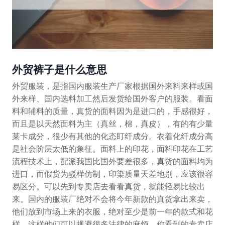
外贸裤子是什么意思
外贸服装，是指国内服装生产厂家根据国外来料来样或国
外来样、国内选料加工然后发货给国外客户的服装。看面
料和辅料的质量，真货的面料因为是进口的，手感很好，
而且是以天然面料为主（真丝，棉，真皮），有的有少量
莱卡成分，很少有其他的化态盯纤成分。衣着化纤成分高
是社会阶层太低的象征。面料上的印花，面料印花在工艺
流程技术上，配派我国比国外要差很多，真货的面料均为
进口，而假货为驳样仿制，印染质量天差地别，应该很容
易区分。可以先到专卖店去看看真货，就能轻易比较出
来。国内的服装厂绝对不会将今年新款的真货拿出来卖，
他们放到市场上来的衣服，绝对至少是前一年的款式和花
样。这样他们可以规避很多法律的麻烦。你看到的专卖店