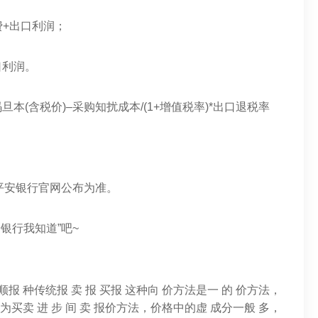
费+出口利润；
口利润。
本(含税价)–采购知扰成本/(1+增值税率)*出口退税率
请以平安银行官网公布为准。
银行我知道”吧~
 种传统报 卖 报 买报 这种向 价方法是一 的 价方法，
 为买卖 进 步 间 卖 报价方法，价格中的虚 成分一般 多，