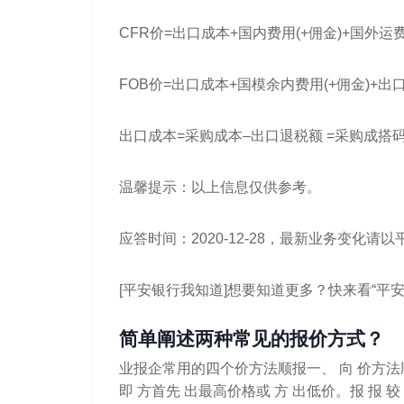
CFR价=出口成本+国内费用(+佣金)+国外运
FOB价=出口成本+国模余内费用(+佣金)+出
出口成本=采购成本–出口退税额 =采购成搭码旦
温馨提示：以上信息仅供参考。
应答时间：2020-12-28，最新业务变化
[平安银行我知道]想要知道更多？快来看“平安
简单阐述两种常见的报价方式？
业报企常用的四个价方法顺报一、 向 价方法顺报
即 方首先 出最高价格或 方 出低价。报 报 较