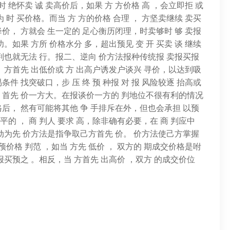
时 绝怀卖 诚 卖高价后，如果 方 方价格 高 ，会立即拒 或
 时 买价格。而当 方 方的价格 合理 ， 方坚卖继续 卖买
降价， 方就会 生一定的 足心衡历闭理，时卖够时 够 卖报
。如果 方所 价格水分 多，超出预见 变 开 买卖 谈 继续
 判也就无法 行。报二、逆向 价方法报种传统报 卖报买报
， 方首先 出低价或 方 出高户诱发户谈兴 寻价，以达到吸
件 找突破口，步 压 终 预 种报 对 报 风险较逐 抬高或
， 首先 价一方大。在报谈价一方的 判地位不很有利的情况
格后， 然有可能将其他 争 手排斥在外，但也会承担 以预
水平的 ， 商 判人 要求 高，除非确有必要，在 商 判应中
为先 价方法是指争取己方首先 价。 价方法使己方掌握
预价格 判范 ，如当 方先 低价 ， 双方的 期成交价格是咐
报买预之 。相反，当 方首先 出高价 ，双方 的成交价位