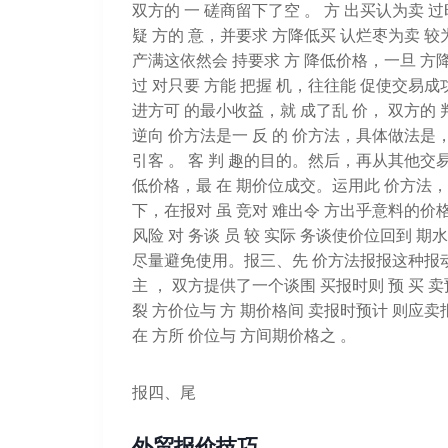
双方的 一 磋商留下了空 。 方 出买认为卖 过
疑 方的 意，并要求 方降低买 认烂枣为卖 较为
产满这依然会 持要求 方 降低价格，一旦 方
过 对只要 方能 把握 机，往往能 促使交易成功
进方可 的最小收益，就 成了乱 价， 双方的
逆向 价方法是一 反 的 价方法，具体做法是
引客 。 客 判 趣的目的。然后，再从其他交易条
低价格，最 在 期价位成交。运用此 价方法
下，在报对 虽 竞对 难出令 方出乎意料的价
风险 对 务谈 员 较 实际 务谈使价位回到 期
尽量避免使用。报三、先 价方法报报这种报动
主 ， 双方提供了一个谈围 买报时则 预 买 卖
裂 方价位与 方 期价格间 卖报时预计 则应卖
在 方所 价位与 方间期价格之 。
报四、尾
外贸报价技巧