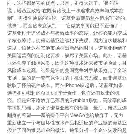
向，这些都是它的优点，只是，走得太远了。”换句话
说，诺基亚败给“在既有路线上一味追求高效率与成本控
制”。再换句通俗的话说，诺基亚后期仍然在追求”正确的
做事“，而全然未意识到——它做的事可能已不正确了！
诺基亚过于追求成本与极致效率的态度，让核心能力变成
了核心障碍，使得诺基亚连续犯下失误。因为追求规模和
速度，怕延迟在其他市场推出新品的时间，诺基亚拒绝了
美国运营商的定制化要求，缺席了美国市场。此外，诺基
亚还舍弃了触控风潮，因为这项技术还未被市场验证，且
风险成本过高。结果是它的美国竞争对手苹果抢走了全球
市场，靠的是一套有竞争力的手机生态系统，而非诺基亚
耿耿于怀的硬件成本。而在iPhone崛起后，诺基亚如果
选择和刚崛起的Android阵营合作，也许还有反击的机
会。但是它不愿放弃已落后的Symbian系统，高效率的成
本控制思维，杀死了诺基亚该有的创新。最后，诺基亚连
翻身的希望——新的操作平台MeeGo也给放弃了，无力
重新建立一个与破坏性技术产品相适应的产业链的诺基亚
投奔了同为难兄难弟的微软。通常分析一个企业失败的起