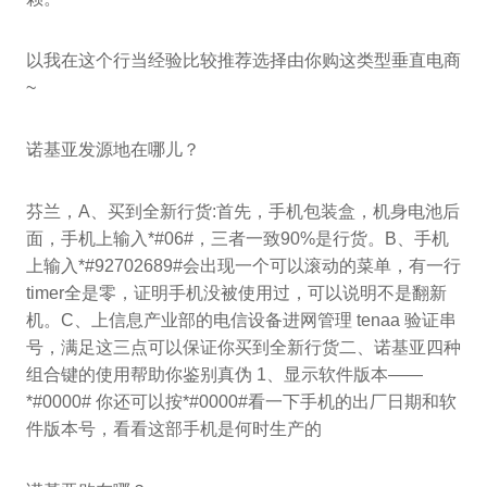
以我在这个行当经验比较推荐选择由你购这类型垂直电商
~
诺基亚发源地在哪儿？
芬兰，A、买到全新行货:首先，手机包装盒，机身电池后
面，手机上输入*#06#，三者一致90%是行货。B、手机
上输入*#92702689#会出现一个可以滚动的菜单，有一行
timer全是零，证明手机没被使用过，可以说明不是翻新
机。C、上信息产业部的电信设备进网管理 tenaa 验证串
号，满足这三点可以保证你买到全新行货二、诺基亚四种
组合键的使用帮助你鉴别真伪 1、显示软件版本——
*#0000# 你还可以按*#0000#看一下手机的出厂日期和软
件版本号，看看这部手机是何时生产的