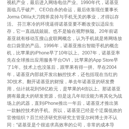
视机产业，最后进入网络电信产业。1990年代，诺基亚
面临几乎破产、CEO自杀的命运，最后依靠现任董事长
Jorma Ollila大刀阔斧卖掉与手机无关的事业，才得以存
活。 芬兰寒冷的环境逼得诺基亚要不断改变以适应生
存，它一直战战兢兢。也不是输在视野狭隘。20年前诺
基亚就有移动互搜山皮联网概念，认为手机就是将网络放
在口袋里的产品。1996年，诺基亚推出智能手机的概念
机，比苹果的iPhone早了10年以上。2007年，诺基亚率
先在全球推出应用服务平台OVI，比苹果的App Store早
了1年。技术上也没落后，跟苹果有得一拼。早在2004
年，诺基亚内部就开发出触控技术，还包括现在当红的
3D技术。翻开诺基亚的财报，单去年诺基亚的研发费
用，估计就花到58亿欧元，是苹果的4倍以上。那诺基亚
拥有最庞大的研发资源，但是这几年却没能力将其化为战
场上的武器，直到iPhone推出一年后，诺基亚才推出第
一款触控技术的手机。所以，诺基亚已经是个迂腐低效的
官僚组织？芬兰经济研究所研究主管亚尔柯博士并不认
同：“诺基亚是个很追求高效率的公司，非常的成本导