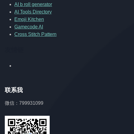
AI b roll generator
AI Tools Directory
Emoji Kitchen
Gamecode AI
Cross Stitch Pattern
友情链
联系我
微信：799931099