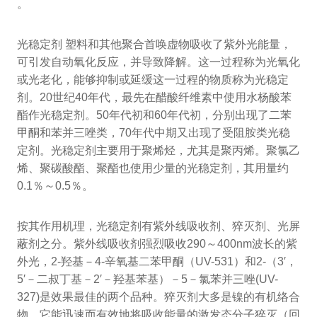
。
光稳定剂 塑料和其他聚合首唤虚物吸收了紫外光能量，
可引发自动氧化反应，并导致降解。这一过程称为光氧化
或光老化，能够抑制或延缓这一过程的物质称为光稳定
剂。20世纪40年代，最先在醋酸纤维素中使用水杨酸苯
酯作光稳定剂。50年代初和60年代初，分别出现了二苯
甲酮和苯并三唑类，70年代中期又出现了受阻胺类光稳
定剂。光稳定剂主要用于聚烯烃，尤其是聚丙烯。聚氯乙
烯、聚碳酸酯、聚酯也使用少量的光稳定剂，其用量约
0.1％～0.5％。
按其作用机理，光稳定剂有紫外线吸收剂、猝灭剂、光屏
蔽剂之分。紫外线吸收剂强烈吸收290～400nm波长的紫
外光，2-羟基－4-辛氧基二苯甲酮（UV-531）和2-（3′，
5′－二叔丁基－2′－羟基苯基）－5－氯苯并三唑(UV-
327)是效果最佳的两个品种。猝灭剂大多是镍的有机络合
物。它能迅速而有效地将吸收能量的激发态分子猝灭（回