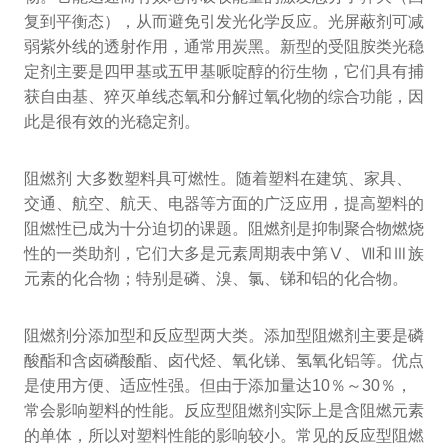
复到平衡态），从而避免引发光化学反应。光屏蔽剂可减
弱紫外线的透射作用，通常用炭黑。新型的受阻胺类光稳
定剂主要是四甲基或五甲基哌啶醇的衍生物，它们具有捕
获自由基、猝灭单线态氧和分解过氧化物的综合功能，因
此是很有效的光稳定剂。
阻燃剂 大多数塑料具可燃性。随着塑料在建筑、家具、
交通、航空、航天、电器等方面的广泛应用，提高塑料的
阻燃性已成为十分迫切的课题。阻燃剂是抑制聚合物燃烧
性的一类助剂，它们大多是元素周期表中第Ⅴ、Ⅶ和Ⅲ族
元素的化合物；特别是磷、溴、氯、锑和铝的化合物。
阻燃剂分添加型和反应型两大类。添加型阻燃剂主要是磷
酸酯和含卤磷酸酯、卤代烃、氧化锑、氢氧化铝等。优点
是使用方便、适应性强。但由于添加量达10％～30％，
常会影响塑料的性能。反应型阻燃剂实际上是含阻燃元素
的单体，所以对塑料性能的影响较小。常见的反应型阻燃