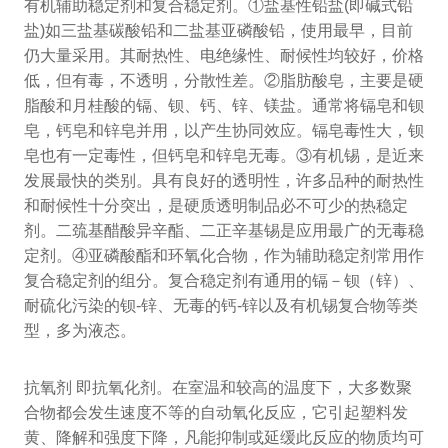
有机辅助稳定剂和复合稳定剂。①盐基性铅盐(即碱式铅
盐)如三盐基碳酸铅和二盐基亚磷酸铅，使用最早，目前
仍大量采用。其耐热性、电绝缘性、耐候性均较好，价格
低，但有毒，不透明，分散性差。②脂肪酸皂，主要是硬
脂酸和月桂酸的镉、钡、钙、锌、镁盐。通常将镉皂和钡
皂，钙皂和锌皂并用，以产生协同效应。镉皂毒性大，钡
皂也有一定毒性，但钙皂和锌皂无毒。③有机锡，是近来
发展最快的类别。具有良好的透明性，许多品种的耐热性
和耐候性十分突出，是硬质透明制品必不可少的热稳定
剂。二巯基醋酸异辛酯、二正辛基锡是应用最广的无毒稳
定剂。④亚磷酸酯和环氧化合物，作为辅助稳定剂常用作
复合稳定剂的组分。复合稳定剂有通用的镉－钡（锌）、
耐硫化污染的钡-锌、无毒的钙-锌以及有机锡复合物等类
型，多为液态。
抗氧剂 即抗氧化剂。在室温和较高的温度下，大多数聚
合物都会发生速度不等的自动氧化反应，它引起塑料发
黄、降解和强度下降，凡能抑制或延缓此反应的物质均可