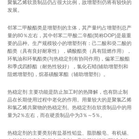
聚氯乙烯软质制品仍占很大比例，故增塑剂仍将有较快的
发展。
邻苯二甲酸酯类是增塑剂的主体，其产量约占增塑剂总产
量的80％左右，其中邻苯二甲酸二辛酯(简称DOP)是最重
要的品种。生产规模较小的增塑剂有：己二酸和癸二酸的
酯类（具有良好耐寒性），磷酸酯类（具有阻燃作用），
环氧油和环氧酯类(与热稳定剂有协同作用)，偏苯三酸酯
和季戊四醇酯（耐热性较好），氯化石蜡(辅助增塑剂和
阻燃增塑剂)，烷基磺酸苯酯（辅助增塑剂）。
热稳定剂 主要功能是防止加工时的热降解，也有防止制
品在长期使用过程中老化的作用。用量较大的是聚氯乙烯
和氯乙烯共聚物的热稳定剂。热稳定剂在软质制品中的用
量为2％左右，而在硬质制品中为3％～5％。
热稳定剂的主要类别有盐基性铅盐、脂肪酸皂、有机锡、