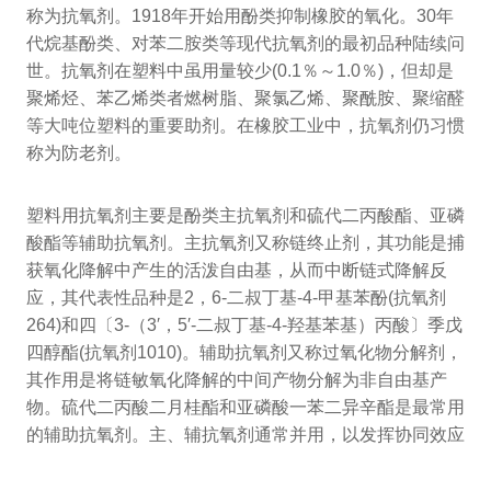
称为抗氧剂。1918年开始用酚类抑制橡胶的氧化。30年
代烷基酚类、对苯二胺类等现代抗氧剂的最初品种陆续问
世。抗氧剂在塑料中虽用量较少(0.1％～1.0％)，但却是
聚烯烃、苯乙烯类者燃树脂、聚氯乙烯、聚酰胺、聚缩醛
等大吨位塑料的重要助剂。在橡胶工业中，抗氧剂仍习惯
称为防老剂。
塑料用抗氧剂主要是酚类主抗氧剂和硫代二丙酸酯、亚磷
酸酯等辅助抗氧剂。主抗氧剂又称链终止剂，其功能是捕
获氧化降解中产生的活泼自由基，从而中断链式降解反
应，其代表性品种是2，6-二叔丁基-4-甲基苯酚(抗氧剂
264)和四〔3-（3′，5′-二叔丁基-4-羟基苯基）丙酸〕季戊
四醇酯(抗氧剂1010)。辅助抗氧剂又称过氧化物分解剂，
其作用是将链敏氧化降解的中间产物分解为非自由基产
物。硫代二丙酸二月桂酯和亚磷酸一苯二异辛酯是最常用
的辅助抗氧剂。主、辅抗氧剂通常并用，以发挥协同效应