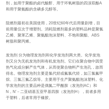
剂，如用于聚酯的卤代酸酐、用于环氧树脂的四溴双酚A
和用于聚氨酯的含磷多元醇等。
阻燃剂最初在美国使用，20世纪60年代后用量剧增，目
前用量仅次于增塑剂。消耗阻燃剂最多的塑料品种是聚氯
乙烯、聚苯乙烯、聚氨酯泡沫塑料、不饱和聚酯、ABS
树脂和聚丙烯。
发泡剂 分为物理发泡剂和化学发泡剂两大类。化学发泡
剂又分为无机发泡剂和有机发泡剂。它们在聚合物中因受
热气化或分解产生气体，从而使聚合物料产生泡孔，故而
得名。物理发泡剂主要是氯代烃或氟氯代烃，如三氯氟甲
烷、三氯三氟乙烷等。主要用于生产聚氨酯泡沫塑料。化
学发泡剂的主要品种是偶氮二甲酰胺（发泡剂AC）和
N，N′－二亚硝基五亚甲基四胺（发泡剂H），前者多用
于塑料，后者常用于橡胶。