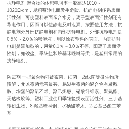
抗静电剂 聚合物的体积电阻率一般高达1010～
1020Ω·cm，易积蓄静电而发生危险。抗静电剂多系表面
活性剂，可使塑料表面亲合水分，离子型表面活性剂还有
导电作用，因而可以使静电及时泄漏。按照使用方法，抗
静电剂分外部抗静电剂和内部抗静电剂。外部抗静电剂是
0.5％～2.0％的稀溶液，用以涂布塑料的表面。内部抗静
电剂是添加型的，用量0.1％～3.0％不等。阳离子表面活
性剂，如铵盐、季铵盐和烷基咪唑啉等类，是塑料常用的
抗静电剂。
防霉剂 一些聚合物可被霉菌、细菌、放线菌等微生物所
降解，尤以霉菌危害最甚。易滋生霉菌的聚合物有聚酰
胺、增塑的聚氯乙烯、聚乙烯醇、硝酸纤维素、聚氨酯、
天然橡胶等。塑料工业使用季铵盐类表面活性剂、三丁基
锡衍生物、8-羟基喹啉铜、水杨酸苯汞、2-乙基己酸二苯
基