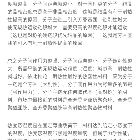
度就越高，分子间距离就越小。对于同种类的分子，结晶
的晶相密度总是高于非晶相密度，这就是结晶有利于耐热
性提高的原因。分子主链上引入芳香基团，链刚性增大，
使无规热运动链段增大，需要更高的温度链段才能运动
（这也是对称的硬链段优先结晶的原因），这就是芳香基
团的引入有利于耐热性提高的原因。
总之分子间作用力越强、分子间距离越小，分子链刚性越
大，所需平衡的无规热运动程度（温度）就越高，耐热性
就越好。依此推论，耐热性最好的热塑性材料，应为分子
主链是全芳香（大刚性）、分子间作用力为尽量多的氢键
（强作用力）、分子主链无任何取代基（高对称）的材
料，市场中最接近的材料是全芳香脊茄历聚杂环、全芳香
聚酰亚胺、全芳香聚酰胺等高耐热性聚合物材料。
热变形温度是在固定弯曲载荷下，材料达到给定小形变下
的温度。热变形温度虽然是温度量纲，但属于力学性能。