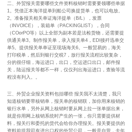
二、外贸报关需要哪些文件资料核销时需要要领哪些单据
1。凭借正本海洋提单到船公司换提货单，也可以电放。
2。准备报关相关单证海洋提单（B/L），发票
（INVOICE），装箱单（PACKINGLIST），合同
（COorPO等）以上全部为副本若是法检货物，还需要提
供通关单3。制作报关单，录入报关单4，EDI接歼迅单交
单5。提供报关单单证至现场海关6。一般贸易的，海关
打印税单，然后到银行交税7，放行报关流程比较复杂，
分的很仔细，海运进口，出口，空运进口出口，邮件报
关，陆运报关等都不一样，仅仅列出海运进口，查验等流
程没有列入。。
三、外贸企业报关资料包括哪些 报关我不太清楚，我只
知道核销要带核销单，报关单的核销联，加你用来核销的
银行水单，另外从网上核销时要从网上拉一张单据出来，
就是你用网上核销系统时产生的一张，你只需要提供材
料，报关行和委托的货代会给你办理报关。报关要提供的
资料前提我司有进出口权的外贸公司，一般是自营，去年