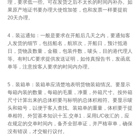
理，要求低一些。可在发货之后不太长的时间内补办。如
果原产地证书要办理大使馆加签，也和发票一样要提前
20天办理。
4．装运通知：一般是要求在开船后几天之内，要通知客
人发货的细节，包括船名，航班次，开船日，预计抵港
日，货物及数量，金额，包装件数，唛头，目的港代理人
等。有时L/C要求提供发送证明，如传真报告书，发函底
单等，注意按客人要求的时间内办理。
5．装箱单：装箱单应清楚地表明货物装箱情况。要显示
每箱内装的数量，每箱的毛重，净重，外箱尺寸。按外箱
尺寸计算出来的总体积要与标明的总体积相符。要显示唛
头和箱号，以便于客人查找。装箱单的重量，体积要于提
单相符。外贸基本知识十五.交单1．采用L/C收汇的，应
在规定的交单时间内，备齐全部单证，并严格审单，确保
没有错误，才交银行议付。