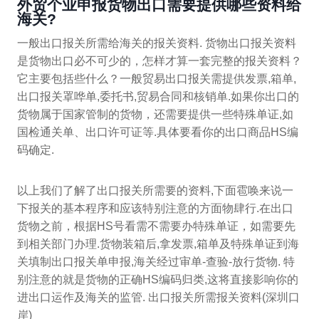
外贸个业申报货物出口需要提供哪些资料给
海关?
一般出口报关所需给海关的报关资料. 货物出口报关资料
是货物出口必不可少的，怎样才算一套完整的报关资料？
它主要包括些什么？一般贸易出口报关需提供发票,箱单,
出口报关罩哗单,委托书,贸易合同和核销单.如果你出口的
货物属于国家管制的货物，还需要提供一些特殊单证,如
国检通关单、出口许可证等.具体要看你的出口商品HS编
码确定.
以上我们了解了出口报关所需要的资料,下面雹唤来说一
下报关的基本程序和应该特别注意的方面物肆行.在出口
货物之前，根据HS号看需不需要办特殊单证，如需要先
到相关部门办理.货物装箱后,拿发票,箱单及特殊单证到海
关填制出口报关单申报,海关经过审单-查验-放行货物. 特
别注意的就是货物的正确HS编码归类,这将直接影响你的
进出口运作及海关的监管. 出口报关所需报关资料(深圳口
岸)