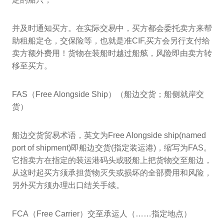
并及时通知买方。在实际交易中，买方都会委托卖方来帮
助租船定仓，交保险等，也就是准CIF,买方会另行支付给
卖方额外费用！货物在装船时越过船舷，风险即由卖方转
移至买方。
FAS（Free Alongside Ship）（船边交货；船侧就岸交
货）
船边交货贸易术语，英文为Free Alongside ship(named
port of shipment)即船边交货(指定装运港)，缩写为FAS。
它指卖方在指定的装运港码头或驳船上把货物交至船边，
从这时起买方须承担货物灭失或损坏的全部费用和风险，
另外买方须办理出口结关手续。
FCA（Free Carrier）交至承运人（……指定地点）