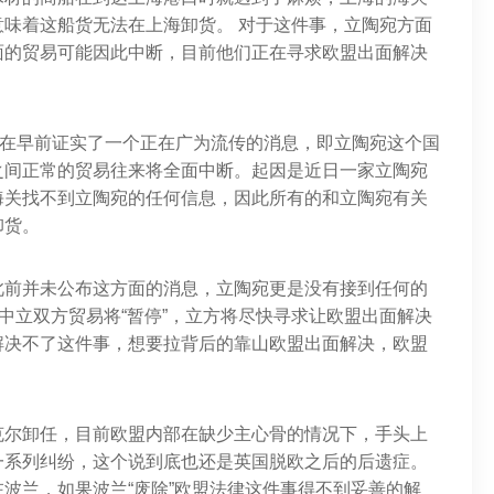
味着这船货无法在上海卸货。 对于这件事，立陶宛方面
面的贸易可能因此中断，目前他们正在寻求欧盟出面解决
部在早前证实了一个正在广为流传的消息，即立陶宛这个国
之间正常的贸易往来将全面中断。起因是近日一家立陶宛
海关找不到立陶宛的任何信息，因此所有的和立陶宛有关
卸货。
此前并未公布这方面的消息，立陶宛更是没有接到任何的
，中立双方贸易将“暂停”，立方将尽快寻求让欧盟出面解决
解决不了这件事，想要拉背后的靠山欧盟出面解决，欧盟
克尔卸任，目前欧盟内部在缺少主心骨的情况下，手头上
一系列纠纷，这个说到底也还是英国脱欧之后的后遗症。
波兰，如果波兰“废除”欧盟法律这件事得不到妥善的解