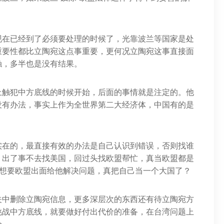
现在已经到了必须要处理的时候了，光靠波兰等国家是处
重要性都比立陶宛这点事重要，更何况立陶宛这事直接面
触，多半也是没有结果。
上触犯中方底线的时候开始，后面的事情就是注定的。他
没有办法，事实上作为全世界第二大经济体，中国有的是
实在的，最直接有效的办法是自己认识到错误，否则找谁
，出了事不去找美国，回过头找欧盟帮忙，真当欧盟都是
又想要欧盟出面给他解决问题，真把自己当一个大国了？
关中删除立陶宛信息，更多深层次的东西还有待立陶宛方
挑战中方底线，就要做好付出代价的准备，在台湾问题上