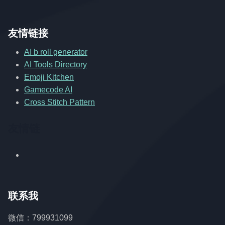
友情链接
AI b roll generator
AI Tools Directory
Emoji Kitchen
Gamecode AI
Cross Stitch Pattern
友情链
联系我
微信：799931099