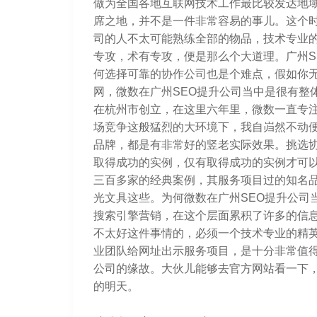
做为全国各地互联网技术工作最比较发达地
席之地，并不是一件非常容易的事儿。这个
司的人不太可能熟练全部的物品，技术专业
专攻，术有专攻，便是那么个大道理。广州S
何选择可靠的协作公司也是个难点，假如你
网，微数在广州SEO提升公司当中是很有整
在杭州市创立，在这里六年里，微数一直专
场竞争这般猛烈的大环境下，我自岿然不动
品牌，都是有非常好的竖老实际效果。挑选协
取得成功的实例，仅有取得成功的实例才可
三百多家的经典案例，其服务项目过的知名
光文具这些。为何微数在广州SEO提升公司
搜索引擎营销，在这个层面累积了许多的信息
不太好这件事情的，必须一个技术专业的精
业团队给网址出示服务项目，是十分非常值得
公司的缘故。大伙儿能够去官方网站看一下
的明天。