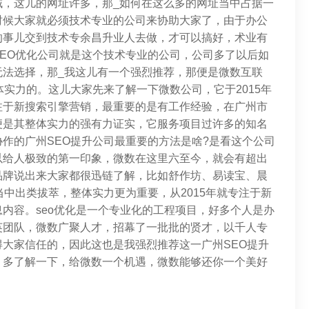
域，这儿的网址许多，那_如何在这么多的网址当中占据一
时候大家就必须技术专业的公司来协助大家了，由于办公
的事儿交到技术专余昌升业人去做，才可以搞好，术业有
EO优化公司就是这个技术专业的公司，公司多了以后如
无法选择，那_我这儿有一个强烈推荐，那便是微数互联
体实力的。这儿大家先来了解一下微数公司，它于2015年
注于新搜索引擎营销，最重要的是有工作经验，在广州市
便是其整体实力的强有力证实，它服务项目过许多的知名
作的广州SEO提升公司最重要的方法是啥?是看这个公司
以给人极致的第一印象，微数在这里六至今，就会有超出
品牌说出来大家都很迅链了解，比如舒作坊、易读宝、晨
当中出类拔萃，整体实力更为重要，从2015年就专注于新
内容。seo优化是一个专业化的工程项目，好多个人是办
英团队，微数广聚人才，招幕了一批批的贤才，以千人专
大家信任的，因此这也是我强烈推荐这一广州SEO提升
，多了解一下，给微数一个机遇，微数能够还你一个美好