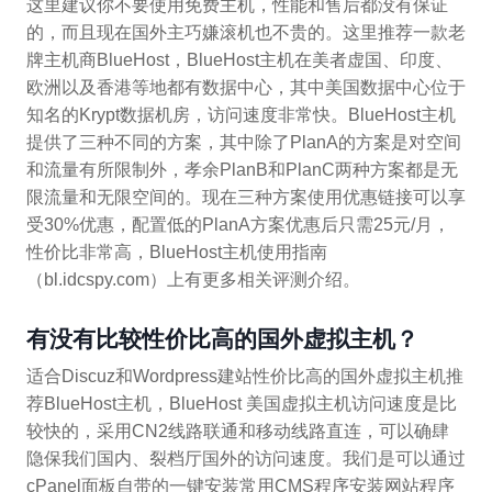
这里建议你不要使用免费主机，性能和售后都没有保证
的，而且现在国外主巧嫌滚机也不贵的。这里推荐一款老
牌主机商BlueHost，BlueHost主机在美者虚国、印度、
欧洲以及香港等地都有数据中心，其中美国数据中心位于
知名的Krypt数据机房，访问速度非常快。BlueHost主机
提供了三种不同的方案，其中除了PlanA的方案是对空间
和流量有所限制外，孝余PlanB和PlanC两种方案都是无
限流量和无限空间的。现在三种方案使用优惠链接可以享
受30%优惠，配置低的PlanA方案优惠后只需25元/月，
性价比非常高，BlueHost主机使用指南
（bl.idcspy.com）上有更多相关评测介绍。
有没有比较性价比高的国外虚拟主机？
适合Discuz和Wordpress建站性价比高的国外虚拟主机推
荐BlueHost主机，BlueHost 美国虚拟主机访问速度是比
较快的，采用CN2线路联通和移动线路直连，可以确肆
隐保我们国内、裂档厅国外的访问速度。我们是可以通过
cPanel面板自带的一键安装常用CMS程序安装网站程序