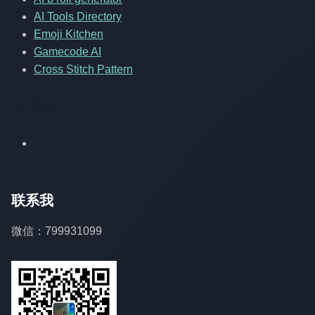
AI Tools Directory
Emoji Kitchen
Gamecode AI
Cross Stitch Pattern
友情链
联系我
微信：799931099