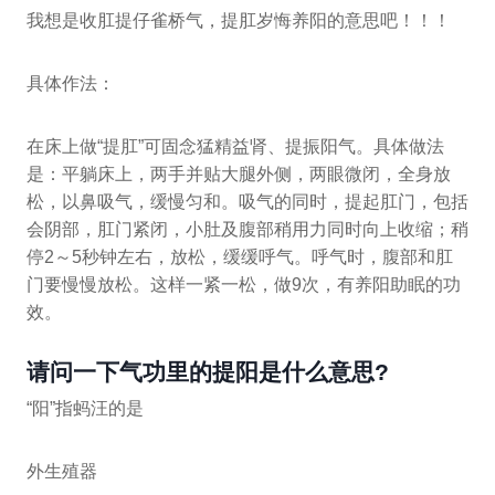
我想是收肛提仔雀桥气，提肛岁悔养阳的意思吧！！！
具体作法：
在床上做“提肛”可固念猛精益肾、提振阳气。具体做法
是：平躺床上，两手并贴大腿外侧，两眼微闭，全身放
松，以鼻吸气，缓慢匀和。吸气的同时，提起肛门，包括
会阴部，肛门紧闭，小肚及腹部稍用力同时向上收缩；稍
停2～5秒钟左右，放松，缓缓呼气。呼气时，腹部和肛
门要慢慢放松。这样一紧一松，做9次，有养阳助眠的功
效。
请问一下气功里的提阳是什么意思?
“阳”指蚂汪的是
外生殖器