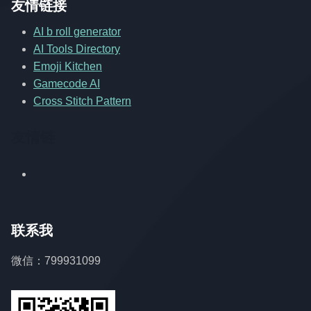
友情链接
AI b roll generator
AI Tools Directory
Emoji Kitchen
Gamecode AI
Cross Stitch Pattern
友情链
联系我
微信：799931099