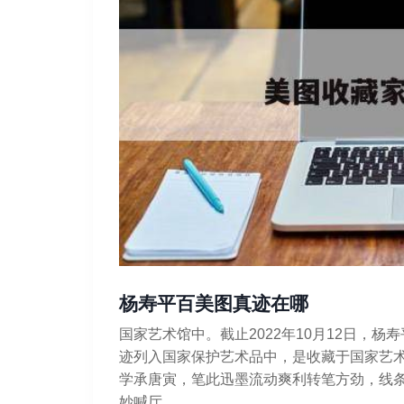
杨寿平百美图真迹在哪
国家艺术馆中。截止2022年10月12日，
迹列入国家保护艺术品中，是收藏于国家艺
学承唐寅，笔此迅墨流动爽利转笔方劲，线
妙喊厅。