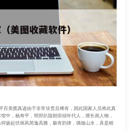
杨寿平百美图真迹由于非常珍贵且稀有，因此国家人员将此真
术馆中，杨寿平，明郑扒隐朝崇祯年代人，擅长画人物，
条抑扬起伏画风简逸高雅，极有韵律，偶做山水，具是精