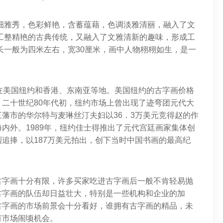
细雅秀，色彩鲜艳，含蓄蕴藉，色调淡雅清丽，融入了文
工整精艳的古典传统，又融入了文雅清新的趣味，形成工
长一般为四米左右，宽30厘米，画中人物栩栩如生，是一
在美国纽约和香港、东南亚等地。美国纽约的古字画价格
二十世纪80年代初，纽约市场上曾出现了迹弯团元代大
藩市的华尔特与麦琳丝汀夫妇以36．3万美元竞得赵的作
内外。1989年，纽约佳士得推出了元代宫廷画家集体创
追捧，以187万美元拍出，创下当时中国书画的最高纪
古字画十分有限，许多买家吃进古字画后一般不肯轻易抛
古字画的队伍却日益壮大，特别是一些机构和企业的加
古字画的市场前景会十分看好，谁拥有古字画的精品，未
有市场闹顷机会。