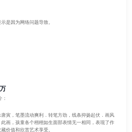
显示是因为网络问题导致。
万
介：
承唐寅，笔墨流动爽利．转笔方劲，线条抑扬起伏．画风
。此画，孩童各个栩栩如生面部表情无一相同，表现了作
收藏价值和欣赏艺术享受。