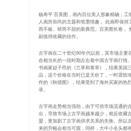
杨寿平 百美图，画内百位美人形象精确，工
人画所崇尚的主题和笔墨情趣 。此画即保持
而不板、研而不甜的新典范。百美图长卷， 
副值得收藏的佳作。
古字画在二十世纪90年代以前，其市场主要
在相当长的一段时期左右着中国古字画行情。
书画家赵子昂的《兰草和青草》，结果美国三
品，这个价格在当时已是天价了，一时震惊海
作的《秋猎图》，结果受到了海外买家的热烈
录。
古字画走势相当强劲，由于可供市场流通的
出，导致市场上古字画越来越少，相反收藏
盟，更加剧了古字画供求关系的失衡。所以
来的升幅会相当可观，同样，大中小名头都