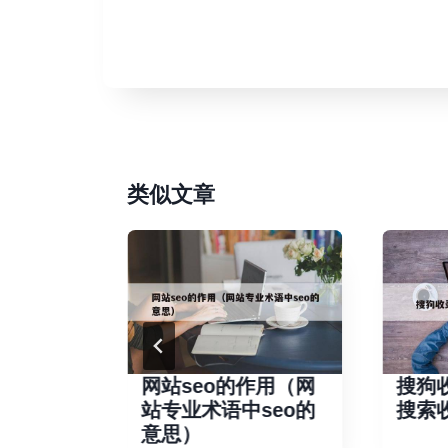
类似文章
收录怎么
网站seo的作用（网
搜狗
站专业术语中seo的
搜索
意思）