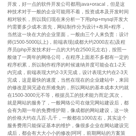
开发，好一点的软件开发公司都用java+oracal，但是这
种技术对于一般的企业可能用不着，投资成本及开发时间
相对较长，所以我们现在来分析一下用php+mysql开发大
约需要多少成本;首先，网站制作分为设计+布局+程序，
当然这一块在大的企业里面，一般由三个人来负责：设计
师(1500-5000以上)，前端表现(成都大约2000左右)及程
序员(php开发技术好一点的大约在2500元左右)，按照一
般做了一两年的网络公司，在程序上面差不多都有一定的
程序积累，所以制作程序的时候速纳并度可能会在1-2天
内完成，前端表现大约2-3天完成，设计表现大约在2-3天
完成，这是最快的速度，当然在现在的企业建站中，来回
的修改是洞兄迹在所难免的，所以网站的基本成本大约就
在1500-3000元不等，根据员工的技术能力而定;其次，
就是网站的服务了，一般网络公司在做完网站建设后，都
会有为期一年的免费维护期，像成都的网站建设，这一块
的价格大约在几百-几千，一般都在1000左右，其实这个
服务费用只能保证基本的维护，像很多企业在网站建设完
成后，都会有大大小小的修改(呵呵，前期网站的方案策