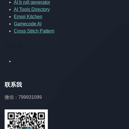
AI b roll generator
AI Tools Directory
Emoji Kitchen
Gamecode AI
Cross Stitch Pattern
友情链
联系我
微信：799931099